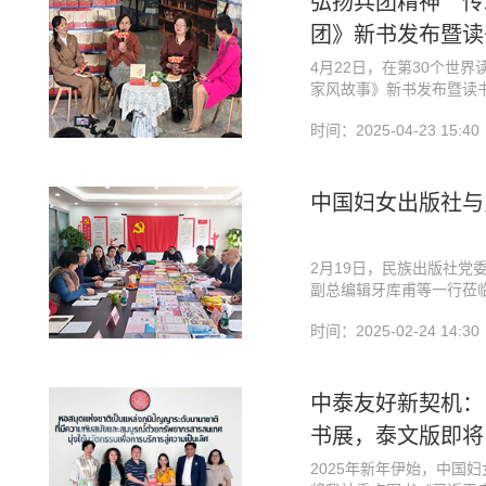
弘扬兵团精神 传
团》新书发布暨读
4月22日，在第30个世
家风故事》新书发布暨读
新疆新华书店举办。
时间：2025-04-23 15:40
中国妇女出版社出版的《
部聚焦新时代兵团军垦家
立70周年发展历程为背景
动人故事展开叙事，组成
中国妇女出版社与
志，立体呈现兵团人扎根
2月19日，民族出版社党
副总编辑牙库甫等一行莅
党支部书记、社长李凯声
时间：2025-02-24 14:30
开深入座谈。
红色基因、铸牢中华民族
中泰友好新契机：
书展，泰文版即将
2025年新年伊始，中国