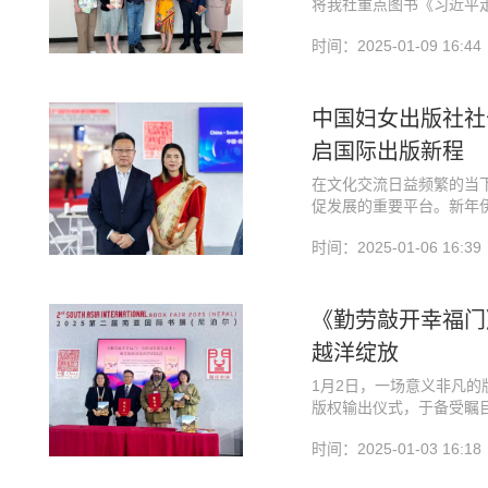
将我社重点图书《习近平
馆长Buppah Chuch
时间：2025-01-09 16:44
中国妇女出版社社
启国际出版新程
民族出版社郭喜社长一行
牢中华民族共同体意识主
在文化交流日益频繁的当
探讨，在选题策划、宣介
出。这部承载着深刻内涵
促发展的重要平台。新年
合作共识，并计划建立务
国读者的视野，为中泰文
中的出版论坛更是吸引了
新时代民族工作与妇联工
关重要纪念活动中大放异
时间：2025-01-06 16:39
声前往书展，肩负重任，
桥梁。
《勤劳敲开幸福门
越洋绽放
1月2日，一场意义非凡
版权输出仪式，于备受瞩
交流为双方未来的合作奠
进千家万户，全方位地展
书展现场人潮涌动，众多
力。
时间：2025-01-03 16:18
这一具有里程碑意义的时