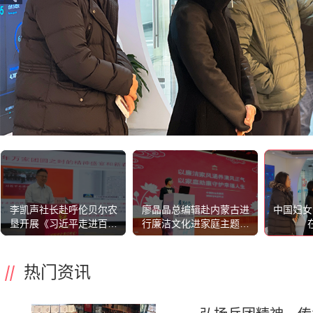
李凯声社长赴呼伦贝尔农
廖晶晶总编辑赴内蒙古进
中国妇女
垦开展《习近平走进百姓
行廉洁文化进家庭主题宣
家》（第二辑）专题宣讲
讲
暨三八红旗手（集体）榜
样分享活动
热门资讯