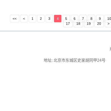
<<
<
1
2
3
4
5
6
7
8
9
1
17
18
19
20
>
征程中的关键一步，这是
越，无疑为中国与尼泊尔
地址: 北京市东城区史家胡同甲24号 邮编: