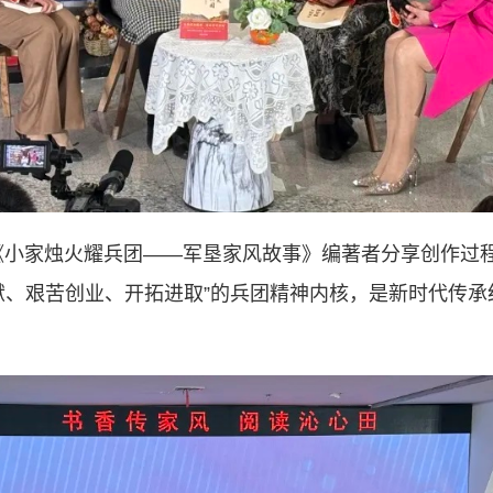
小家烛火耀兵团——军垦家风故事》编著者分享创作过程。该
奉献、艰苦创业、开拓进取”的兵团精神内核，是新时代传