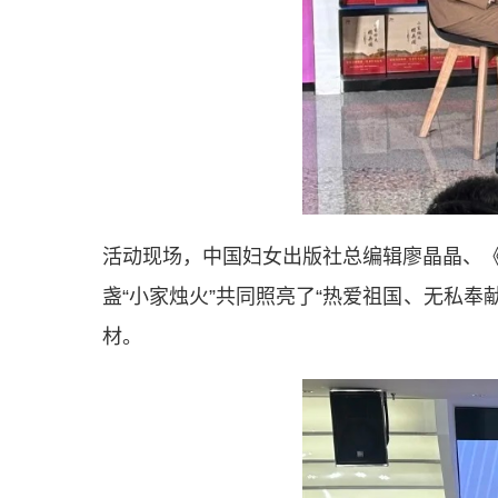
活动现场，中国妇女出版社总编辑廖晶晶、《
盏“小家烛火”共同照亮了“热爱祖国、无私
材。