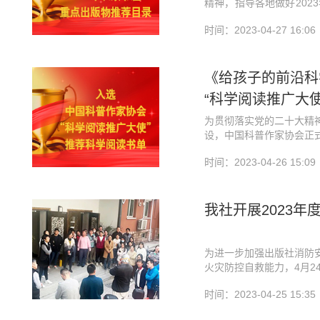
精神，指导各地做好202
知行合一。
版署组织制定了《2023
这本书还有一个非常实用
时间：2023-04-27 16:06
通传媒的专业播音员匠心
浩然之气。习近平总书记
双手，在做家务、开车或
的读书热情。
一书两用，十分超值。
共享创作心得，让编者读者
《给孩子的前沿科
值得一提的是，本书译者“
中国妇女出版社廖晶晶副
获“当当第九届影响力作家
“科学阅读推广大
出版的过程。她结合书中
“2022年度全国优秀科
近平总书记亲民、爱民、
为贯彻落实党的二十大精神
及工作的重要指示精神，
姓家》一书生动展示了人民
指南》《有故事的词语·
设，中国科普作家协会正式
实施创新驱动发展战略，
象解读了习近平新时代中
《有
动将以“科学阅读推广大使
提升全社会科学文化素养
在场青年深刻感受到这本
时间：2023-04-26 15:09
线下科学阅读推广，带动
2022年度全国优秀科普
读好书、善读书和讲科学
《孩子，你在想什么》外
经“科学阅读推广大使”推
书》也获此殊荣。
沿科学课》
（作者：高庆
我社开展2023年
学阅读推广大使”推荐科
为进一步加强出版社消防
火灾防控自救能力，4月2
情怀，领略领袖治国理政
消防安全演练活动。
畅享学习体会，让主题教育
时间：2023-04-25 15:35
围绕主题教育主线，大家
书体会。青年代表认为，