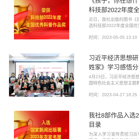
《孩子，你在想什
科技部2022年度
近日，我社出版的图书《
选科技部2022年度全国
时间：2023-05-05 13:10
习近平经济思想研
姓家》学习感悟分
并就该书进行分享
4月23日，习近平经济思
国特色社会主义思想主题
走进百姓家》“玫瑰书香”
时间：2023-04-27 18:25
辑、本书责任编辑廖晶晶
发改委国际合作中心、营
次活动。
我社8部作品入选
目录
育、财商教育、性教育等
一个育儿场景，书中都给
为深入学习宣传贯彻习近
案。让父母学会把理论真