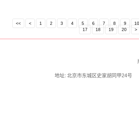
良好家风；同时要加强本
到人民群众身边。
习近平经济思想研究中心
姓家》讲述的是中国共产
<<
<
1
2
3
4
5
6
7
8
9
1
也有温度，是一本接地气
17
18
19
20
>
习近平总书记的人民情怀
神。我们要学习总书记的
法，聚焦群众急难愁盼问
魂、以学增智、以学正风
来源：习近平经济思想研
地址: 北京市东城区史家胡同甲24号 邮编:
之重，关系到每一位员工
时发现问题和不足，提升
本次演练进一步增强了全
为出版社2023年安全生