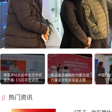
李凯声社长赴呼伦贝尔农
廖晶晶总编辑赴内蒙古进
中国妇女
垦开展《习近平走进百姓
行廉洁文化进家庭主题宣
家》（第二辑）专题宣讲
讲
暨三八红旗手（集体）榜
样分享活动
热门资讯