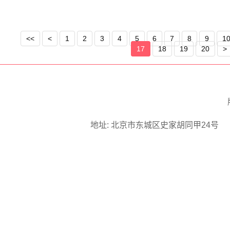
家风 争做时代新人”这一
（来源：新华社、中央广
义读书教育活动推向新的
礼。
总结大会期间，安徽省组
<<
<
1
2
3
4
5
6
7
8
9
1
青、女干部、女战士、女
与实践活动。8月3日下
17
18
19
20
>
使、2022北京冬奥会花
未来的筑梦人，用心用情
威，带领孩子们来到渡江
为了贯彻落实习近平总书
起向未来”红色教育主题
高质量发展，回报读者朋
情怀。
合北京图书大厦开展“做
来的筑梦人”系列活动。
本次活动恰逢2022年国
的事，更不只是孩子的事
地址: 北京市东城区史家胡同甲24号 邮编:
无论教育者还是孩子，都
辛历程，体现了新时代党
故事了解了中国共产党的
的中国梦而涌现出的英雄
更加坚定了永远听党话、
儿童文学作家伍美珍，著
全联防体系”等网络安全
为孩子们助力指导。
认知，融知识于趣味，寓