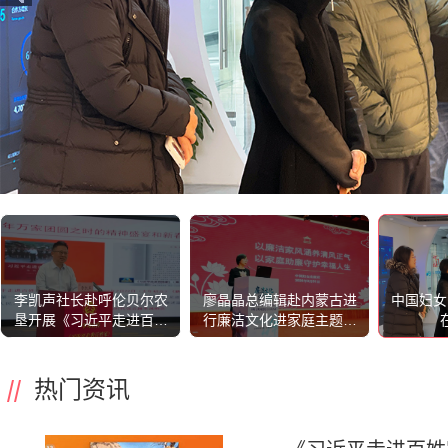
李凯声社长赴呼伦贝尔农
廖晶晶总编辑赴内蒙古进
中国妇女
垦开展《习近平走进百姓
行廉洁文化进家庭主题宣
家》（第二辑）专题宣讲
讲
暨三八红旗手（集体）榜
样分享活动
热门资讯