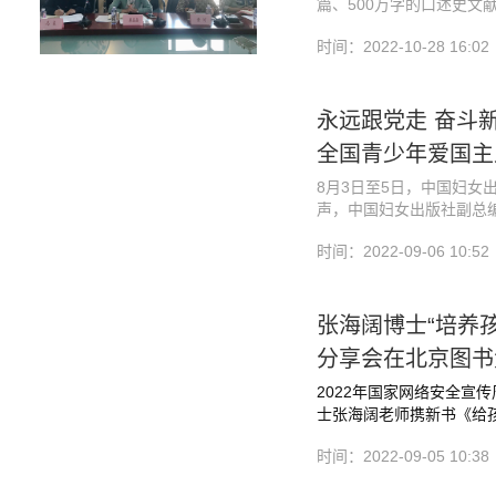
篇、500万字的口述史文
个省份的1026家书店有
21卷。
时间：2022-10-28 16:02
中
《给孩子的36招
《了不起的
永远跟党走 奋斗
全国青少年爱国主
8月3日至5日，中国妇女
十年发展的硕果正与新时
声，中国妇女出版社副总编
史项目在贯彻落实习近平
走 奋斗新征程”青少年爱
全国妇联组织编写的《习
中国女性故事”的重要作
时间：2022-09-06 10:52
安徽读书活动取得的丰硕
版发行。
提出项目未来规划的建议
党的十八大以来，习近平
图书馆马良馆长主持会议
人民放在心中最高位置，
了十年工作的梳理和总结
张海阔博士“培养
加强家庭家教家风建设，
展学院院长魏开琼教授、
《习近平走进百姓家》通
分享会在北京图书
院长助理李洁教授、全球
察调研期间，推开一扇扇
口述历史的选题确定、科
2022年国家网络安全宣
政策的感人故事，生动刻画
等进行了热烈研讨。
士张海阔老师携新书《给
人场景，展现了习近平总书
为了一张闪亮的阅读名片
“培养孩子的网络安全意识
于激励千家万户为全面建
引路人、儿童权益的守护
时间：2022-09-05 10:38
大复兴而团结奋斗。
康成长、全面发展”这一重