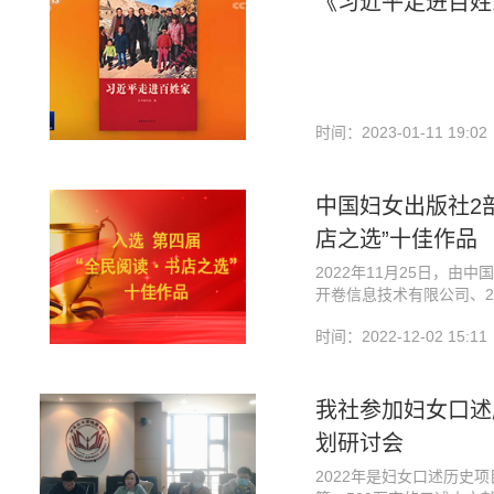
《习近平走进百姓
时间：2023-01-11 19:02
中国妇女出版社2
店之选”十佳作品
2022年11月25日，
开卷信息技术有限公司、2
传媒股份有限公司及北京
时间：2022-12-02 15:11
阅读·书店之选”十佳作品
“全民阅读·书店之选”是
最受实体书店认同的中文
掘优秀原创图书，为读者
我社参加妇女口述
本届活动共联动全国111
划研讨会
年的上万本新书中，结合
近千部作品，耗时近两个
2022年是妇女口述历史
文学、儿童文学、少儿知识