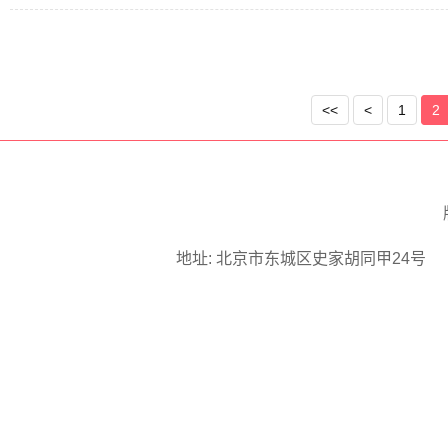
<<
<
1
2
地址: 北京市东城区史家胡同甲24号 邮编: