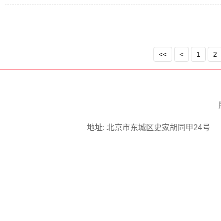
<<
<
1
2
地址: 北京市东城区史家胡同甲24号 邮编: