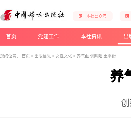
本社公众号
首页
党建工作
本社资讯
出
您的位置：
首页
>
出版信息
>
女性文化
>
养气血 调阴阳 重平衡
养
创